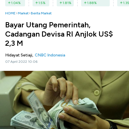
1.04
%
1.5
%
1.81
%
1.88
%
1.3
HOME
Market
Berita Market
Bayar Utang Pemerintah,
Cadangan Devisa RI Anjlok US$
2,3 M
Hidayat Setiaji,
CNBC Indonesia
07 April 2022 10:06