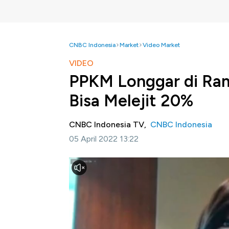
CNBC Indonesia
Market
Video Market
VIDEO
PPKM Longgar di Rama
Bisa Melejit 20%
CNBC Indonesia TV,
CNBC Indonesia
05 April 2022 13:22
Jakarta, CNBC Indonesia-
Industri perban
berdampak besar ke bisnis kartu kredit.
Direktur Consumer Banking Bank Mega, La
Ramadan diharapkan akan menjadi pendor
dampak kenaikan PPN tidak begitu terasa.