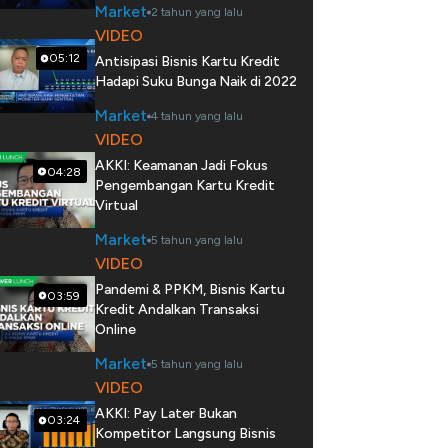
Market
2 tahun yang lalu
VIDEO
05:12
Antisipasi Bisnis Kartu Kredit
Hadapi Suku Bunga Naik di 2022
Market
4 tahun yang lalu
VIDEO
AKKI: Keamanan Jadi Fokus
04:28
Pengembangan Kartu Kredit
Virtual
Market
5 tahun yang lalu
VIDEO
Pandemi & PPKM, Bisnis Kartu
03:59
Kredit Andalkan Transaksi
Online
Market
5 tahun yang lalu
VIDEO
AKKI: Pay Later Bukan
03:24
Kompetitor Langsung Bisnis