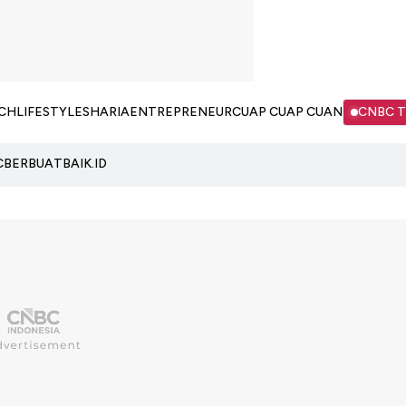
CH
LIFESTYLE
SHARIA
ENTREPRENEUR
CUAP CUAP CUAN
CNBC 
C
BERBUATBAIK.ID