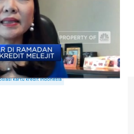
isnis kartu kredit? Selengkapnya simak dialog Anneke
tu Kredit Indonesia, Okki Rushartomo dan Direktur
Tbk (MEGA)
, Lay Diza Larentie dalam Power
2)
siasi kartu kredit indonesia