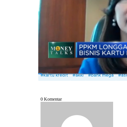
Seperti apa dampak pelonggaran PPKM ke b
Wijaya dengan Ketua Umum Asosiasi Kar
Consumer Banking
PT Bank Mega 
Lunch,
CNBC
Indonesia (Selasa, 05/04/202
Bagikan:
#kartu kredit
#akki
#bank mega
#aso