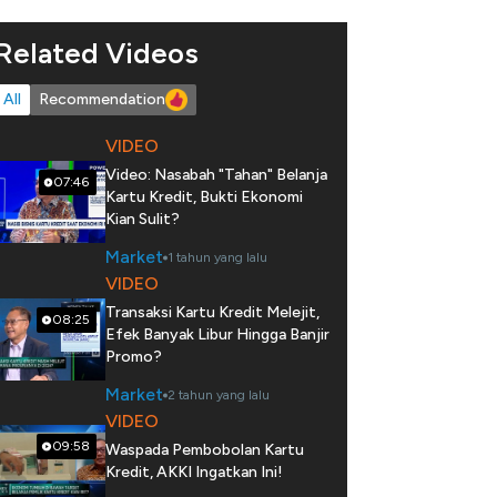
Related Videos
All
Recommendation
VIDEO
Video: Nasabah "Tahan" Belanja
07:46
Kartu Kredit, Bukti Ekonomi
Kian Sulit?
Market
1 tahun yang lalu
VIDEO
Transaksi Kartu Kredit Melejit,
08:25
Efek Banyak Libur Hingga Banjir
Promo?
Market
2 tahun yang lalu
VIDEO
09:58
Waspada Pembobolan Kartu
Kredit, AKKI Ingatkan Ini!