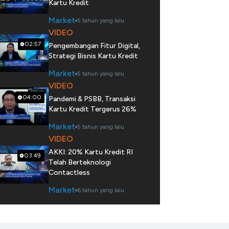
Kartu Kredit
Market
5 tahun yang lalu
VIDEO
02:57
Pengembangan Fitur Digital,
Strategi Bisnis Kartu Kredit
Market
5 tahun yang lalu
VIDEO
04:00
Pandemi & PSBB, Transaksi
Kartu Kredit Tergerus 26%
Market
5 tahun yang lalu
VIDEO
AKKI: 20% Kartu Kredit RI
03:49
Telah Berteknologi
Contactless
Market
6 tahun yang lalu