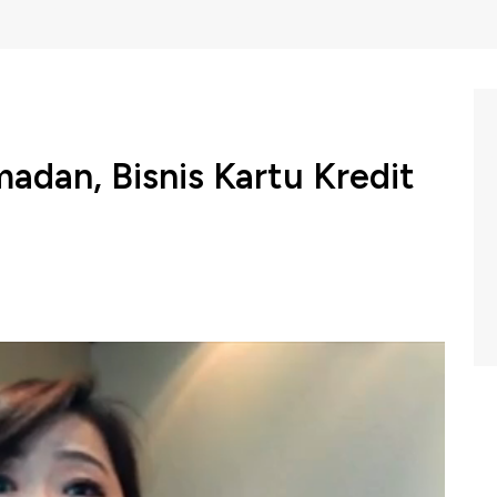
dan, Bisnis Kartu Kredit
kan menilai kenaikan PPN menjadi 11% tidak akan
y Diza Larentie mengatakan pelonggaran PPKM di masa
ong penggunaan kartu kredit hingga 15%-20%sehingga