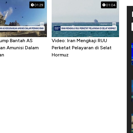
01:29
01:04
rump Bantah AS
Video: Iran Mengkaji RUU
an Amunisi Dalam
Perketat Pelayaran di Selat
an
Hormuz