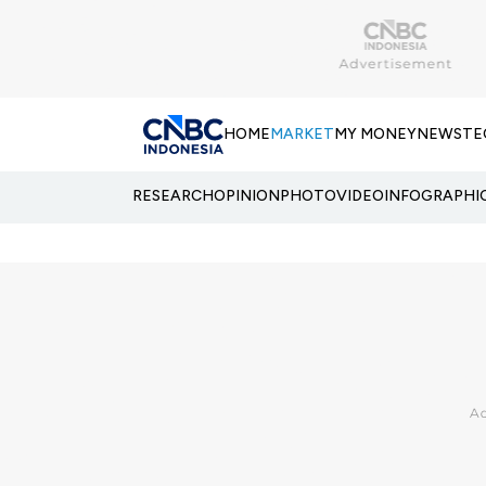
HOME
MARKET
MY MONEY
NEWS
TE
RESEARCH
OPINION
PHOTO
VIDEO
INFOGRAPHI