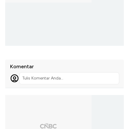
Komentar
Tulis Komentar Anda...