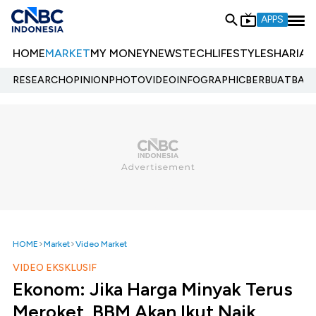
APPS
HOME
MARKET
MY MONEY
NEWS
TECH
LIFESTYLE
SHARIA
E
RESEARCH
OPINION
PHOTO
VIDEO
INFOGRAPHIC
BERBUATBAIK.
HOME
Market
Video Market
VIDEO EKSKLUSIF
Ekonom: Jika Harga Minyak Terus
Meroket, BBM Akan Ikut Naik