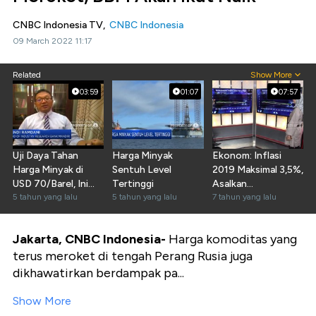
CNBC Indonesia TV,
CNBC Indonesia
09 March 2022 11:17
Related
Show More
03:59
01:07
07:57
Uji Daya Tahan
Harga Minyak
Ekonom: Inflasi
Harga Minyak di
Sentuh Level
2019 Maksimal 3,5%,
USD 70/Barel, Ini
Tertinggi
Asalkan...
Kata Ekonom
5 tahun yang lalu
5 tahun yang lalu
7 tahun yang lalu
Jakarta, CNBC Indonesia-
Harga komoditas yang
terus meroket di tengah Perang Rusia juga
dikhawatirkan berdampak pa...
Show More