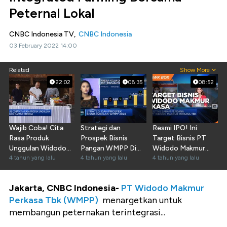
Peternal Lokal
CNBC Indonesia TV,
CNBC Indonesia
03 February 2022 14:00
Related
Show More
22:02
08:35
08:52
Wajib Coba! Cita
Strategi dan
Resmi IPO! Ini
Rasa Produk
Prospek Bisnis
Target Bisnis PT
Unggulan Widodo
Pangan WMPP Di
Widodo Makmur
Makmur Perkasa
4 tahun yang lalu
2022
4 tahun yang lalu
Perkasa
4 tahun yang lalu
Jakarta, CNBC Indonesia-
PT Widodo Makmur
Perkasa Tbk (WMPP)
menargetkan untuk
membangun peternakan terintegrasi...