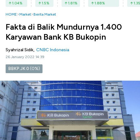
1.04
%
1.5
%
1.81
%
1.88
%
1.3
HOME
Market
Berita Market
Fakta di Balik Mundurnya 1.400
Karyawan Bank KB Bukopin
Syahrizal Sidik,
CNBC Indonesia
26 January 2022 14:39
BBKP.JK
0
(0%)