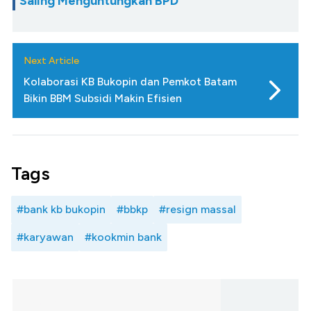
Saling Menguntungkan BPD
Next Article
Kolaborasi KB Bukopin dan Pemkot Batam
Bikin BBM Subsidi Makin Efisien
Tags
#bank kb bukopin
#bbkp
#resign massal
#karyawan
#kookmin bank