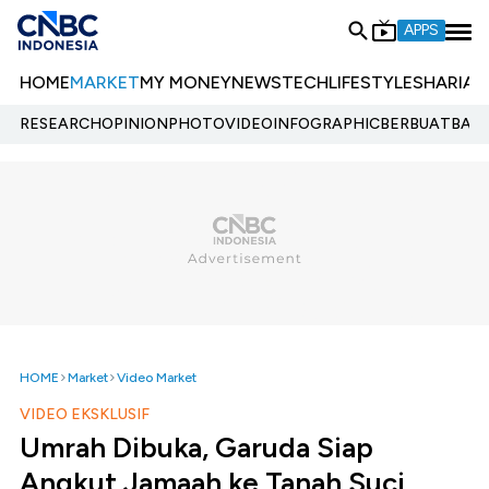
APPS
HOME
MARKET
MY MONEY
NEWS
TECH
LIFESTYLE
SHARIA
E
RESEARCH
OPINION
PHOTO
VIDEO
INFOGRAPHIC
BERBUATBAIK.
HOME
Market
Video Market
VIDEO EKSKLUSIF
Umrah Dibuka, Garuda Siap
Angkut Jamaah ke Tanah Suci