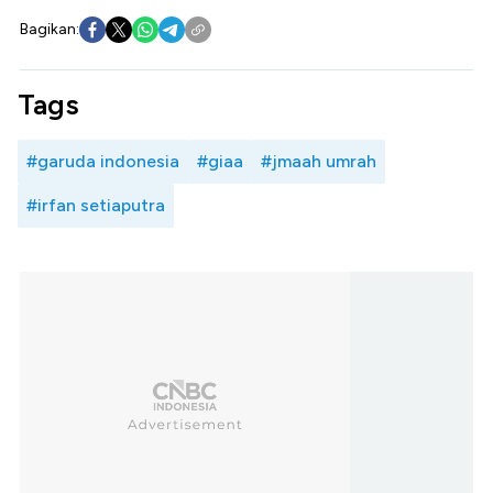
Bagikan:
Tags
#garuda indonesia
#giaa
#jmaah umrah
#irfan setiaputra