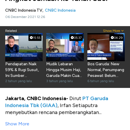
CNBC Indonesia TV,
CNBC Indonesia
06 December 2021 12:26
Related
Show More
15:55
05:37
04:29
Pendapatan Naik
Mudik Lebaran
Bos Garuda: New
59% & Rugi Susut,
Hingga Musim Haji,
Normal, Penumpang
Ini Sumber
Garuda Makin Cuan
Pesawat Belum
Pertumbuhan GIAA
2 tahun yang lalu
di 2023?
3 tahun yang lalu
Maksimal
6 tahun yang lalu
Jakarta, CNBC Indonesia-
Dirut
PT Garuda
Indonesia Tbk (GIAA)
, Irfan Setiaputra
menyebutkan rencana pemberangkatan...
Show More