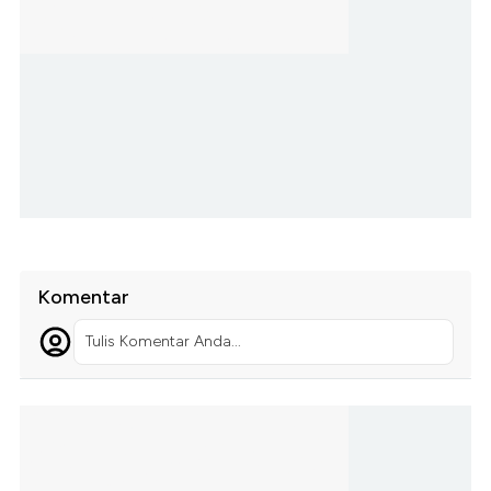
Komentar
Tulis Komentar Anda...