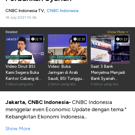
CNBC Indonesia TV,
CNBC Indonesia
14 July 2021 10:36
Related
Show More
02:11
02:33
01:23
Video Dirut BSI:
Video: Buka
Saat 3 Bank
Kami Segera Buka
Jaringan di Arab
Menjelma Menjadi
Kantor Cabang di
Saudi, BSI Tunggu
Bank Syariah
Jeddah
2 tahun yang lalu
Izin Otoritas
2 tahun yang lalu
Indonesia
5 tahun yang lalu
Keuangan
Jakarta, CNBC Indonesia-
CNBC Indonesia
menggelar even Economic Update dengan tema "
Kebangkitan Ekonomi Indonesia...
Show More