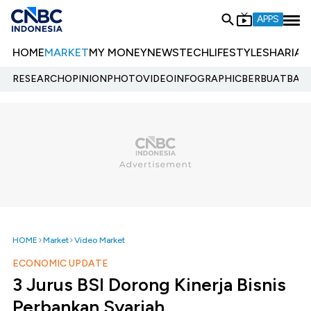
APPS
HOME
MARKET
MY MONEY
NEWS
TECH
LIFESTYLE
SHARIA
E
RESEARCH
OPINION
PHOTO
VIDEO
INFOGRAPHIC
BERBUATBAIK.
HOME
Market
Video Market
ECONOMIC UPDATE
3 Jurus BSI Dorong Kinerja Bisnis
Perbankan Syariah