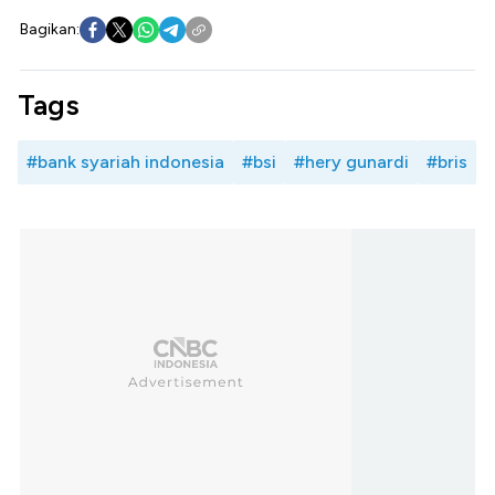
Bagikan:
Tags
#bank syariah indonesia
#bsi
#hery gunardi
#bris