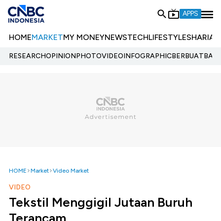
APPS
HOME
MARKET
MY MONEY
NEWS
TECH
LIFESTYLE
SHARIA
E
RESEARCH
OPINION
PHOTO
VIDEO
INFOGRAPHIC
BERBUATBAIK.
HOME
Market
Video Market
VIDEO
Tekstil Menggigil Jutaan Buruh
Terancam