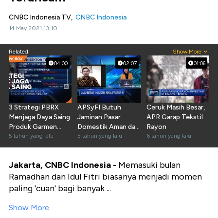
CNBC Indonesia TV,
CNBC Indonesia
14 May 2021 13:10
Related
Show More
04:00
02:07
01:06
3 Strategi PBRX
APSyFI Butuh
Ceruk Masih Besar,
Menjaga Daya Saing
Jaminan Pasar
APR Garap Tekstil
Produk Garmen
Domestik Aman dari
Rayon
Pasar Global
5 tahun yang lalu
Produk Impor
5 tahun yang lalu
6 tahun yang lalu
Jakarta, CNBC Indonesia -
Memasuki bulan
Ramadhan dan Idul Fitri biasanya menjadi momen
paling 'cuan' bagi banyak ...
Show More