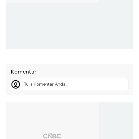
Komentar
Tulis Komentar Anda...