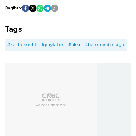
Bagikan:
Tags
#kartu kredit
#paylater
#akki
#bank cimb niaga