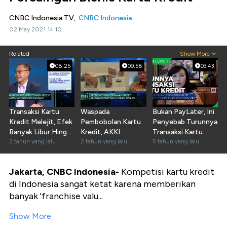
CNBC Indonesia TV,
CNBC Indonesia
02 May 2021 14:10
Related
Show More
08:25
09:58
03:43
Transaksi Kartu
Waspada
Bukan PayLater, Ini
Kredit Melejit, Efek
Pembobolan Kartu
Penyebab Turunnya
Banyak Libur Hingga
Kredit, AKKI
Transaksi Kartu
Banjir Promo?
2 tahun yang lalu
Ingatkan Ini!
2 tahun yang lalu
Kredit
5 tahun yang lalu
Jakarta, CNBC Indonesia-
Kompetisi kartu kredit
di Indonesia sangat ketat karena memberikan
banyak 'franchise valu...
Show More