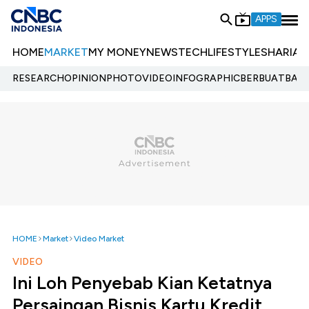
APPS
HOME
MARKET
MY MONEY
NEWS
TECH
LIFESTYLE
SHARIA
E
RESEARCH
OPINION
PHOTO
VIDEO
INFOGRAPHIC
BERBUATBAIK.
HOME
Market
Video Market
VIDEO
Ini Loh Penyebab Kian Ketatnya
Persaingan Bisnis Kartu Kredit