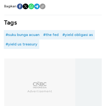
Bagikan:
Tags
#suku bunga acuan
#the fed
#yield obligasi as
#yield us treasury