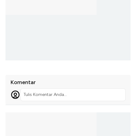
Komentar
Tulis Komentar Anda...