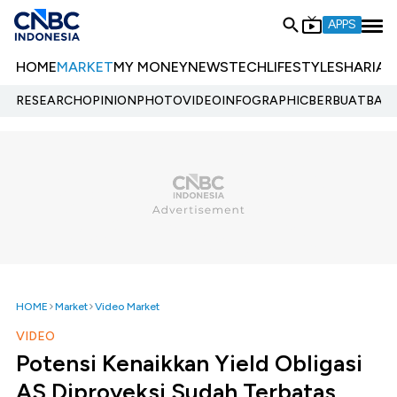
APPS
HOME
MARKET
MY MONEY
NEWS
TECH
LIFESTYLE
SHARIA
E
RESEARCH
OPINION
PHOTO
VIDEO
INFOGRAPHIC
BERBUATBAIK.
HOME
Market
Video Market
VIDEO
Potensi Kenaikkan Yield Obligasi
AS Diproyeksi Sudah Terbatas