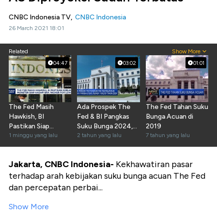
CNBC Indonesia TV,
CNBC Indonesia
26 March 2021 18:01
Related
Show More
04:47
03:02
01:01
The Fed Masih
Ada Prospek The
The Fed Tahan Suku
Hawkish, BI
Fed & BI Pangkas
Bunga Acuan di
Pastikan Siap
Suku Bunga 2024,
2019
Hadapi Era 'Higher
1 minggu yang lalu
Seberapa Besar?
2 tahun yang lalu
7 tahun yang lalu
for Longer'
Jakarta, CNBC Indonesia-
Kekhawatiran pasar
terhadap arah kebijakan suku bunga acuan The Fed
dan percepatan perbai...
Show More