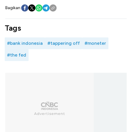
Bagikan:
Tags
#bank indonesia
#tappering off
#moneter
#the fed