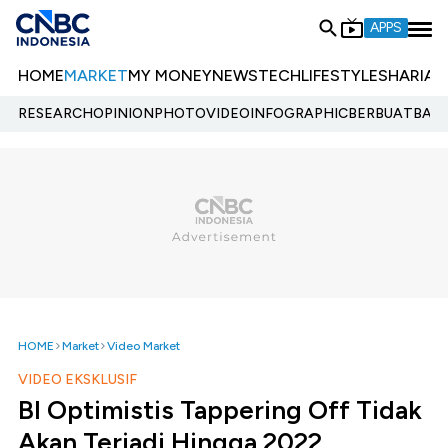
APPS
HOME
MARKET
MY MONEY
NEWS
TECH
LIFESTYLE
SHARIA
E
RESEARCH
OPINION
PHOTO
VIDEO
INFOGRAPHIC
BERBUATBAIK.
HOME
Market
Video Market
VIDEO EKSKLUSIF
BI Optimistis Tappering Off Tidak
Akan Terjadi Hingga 2022