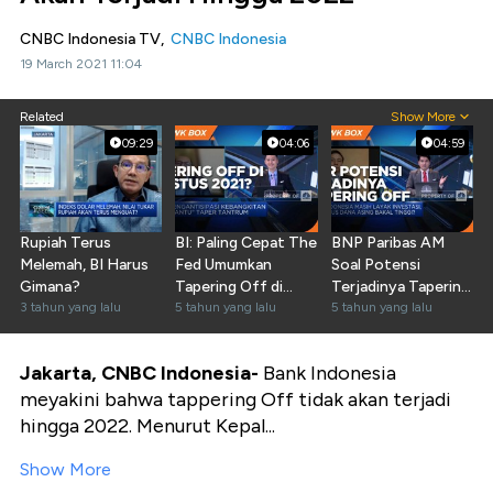
CNBC Indonesia TV,
CNBC Indonesia
19 March 2021 11:04
Related
Show More
09:29
04:06
04:59
Rupiah Terus
BI: Paling Cepat The
BNP Paribas AM
Melemah, BI Harus
Fed Umumkan
Soal Potensi
Gimana?
Tapering Off di
Terjadinya Tapering
3 tahun yang lalu
Agustus 2021
5 tahun yang lalu
Off
5 tahun yang lalu
Jakarta, CNBC Indonesia-
Bank Indonesia
meyakini bahwa tappering Off tidak akan terjadi
hingga 2022. Menurut Kepal...
Show More