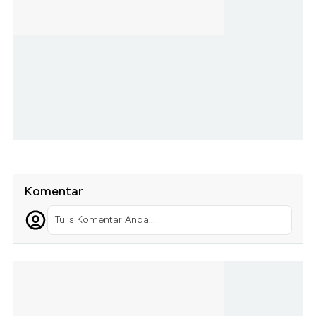
Komentar
Tulis Komentar Anda...