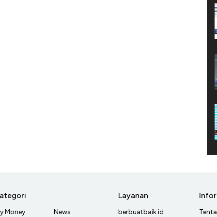
ategori
Layanan
Info
y Money
News
berbuatbaik.id
Tent