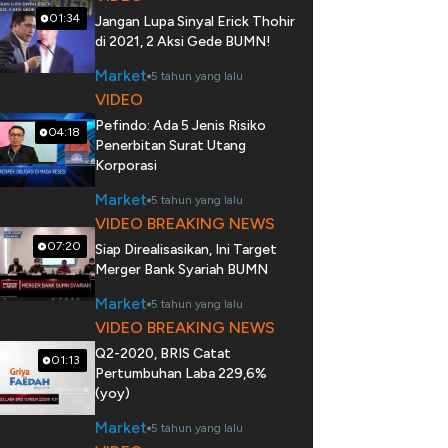
01:34
Jangan Lupa Sinyal Erick Thohir
di 2021, 2 Aksi Gede BUMN!
Market
5 tahun yang lalu
VIDEO
Pefindo: Ada 5 Jenis Risiko
04:18
Penerbitan Surat Utang
Korporasi
Market
5 tahun yang lalu
VIDEO BREAKING NEWS
07:20
Siap Direalisasikan, Ini Target
Merger Bank Syariah BUMN
Market
5 tahun yang lalu
VIDEO BREAKING NEWS
Q2-2020, BRIS Catat
01:13
Pertumbuhan Laba 229,6%
(yoy)
Market
5 tahun yang lalu