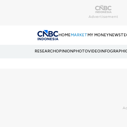
HOME
MARKET
MY MONEY
NEWS
TE
RESEARCH
OPINION
PHOTO
VIDEO
INFOGRAPHI