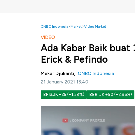
CNBC Indonesia
Market
Video Market
VIDEO
Ada Kabar Baik buat 
Erick & Pefindo
Mekar Djulianti,
CNBC Indonesia
21 January 2021 13:40
BRIS.JK
+25
(+1.39%)
BBRI.JK
+90
(+2.96%)
Jakarta, CNBC Indonesia -
PT Pemeringkat
peringkat tiga bank syariah BUMN terkait 
Perubahan
outlook
ini sejalan dengan eksp