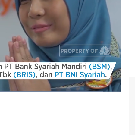
i Indonesia.
 bumn
#bris
#bank brisyariah
#bsm