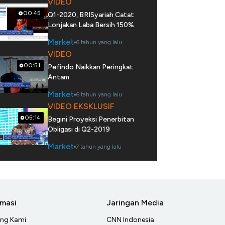
VIDEO
00:45
Q1-2020, BRISyariah Catat
Lonjakan Laba Bersih 150%
Market
6 tahun yang lalu
VIDEO
00:51
Pefindo Naikkan Peringkat
Antam
Market
6 tahun yang lalu
VIDEO EKSKLUSIF
05:14
Begini Proyeksi Penerbitan
Obligasi di Q2-2019
Market
7 tahun yang lalu
rmasi
Jaringan Media
ang Kami
CNN Indonesia