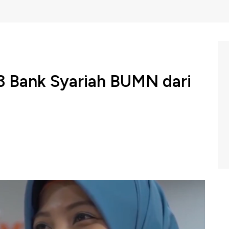
3 Bank Syariah BUMN dari
 Efek Indonesia (Pefindo) mengerek prospek (outlook)
rencana penggabungan usaha atau merger.
ektasi meningkatnya pangsa pasar pascamerger dan