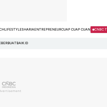
CH
LIFESTYLE
SHARIA
ENTREPRENEUR
CUAP CUAP CUAN
CNBC 
C
BERBUATBAIK.ID