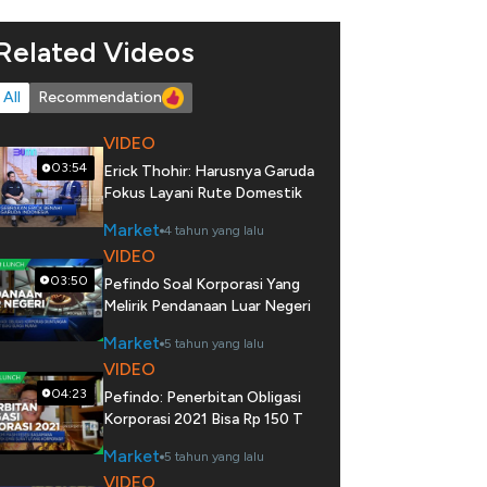
Related Videos
All
Recommendation
VIDEO
03:54
Erick Thohir: Harusnya Garuda
Fokus Layani Rute Domestik
Market
4 tahun yang lalu
VIDEO
03:50
Pefindo Soal Korporasi Yang
Melirik Pendanaan Luar Negeri
Market
5 tahun yang lalu
VIDEO
04:23
Pefindo: Penerbitan Obligasi
Korporasi 2021 Bisa Rp 150 T
Market
5 tahun yang lalu
VIDEO