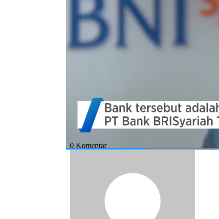
menjadi bank syariah dengan aset terbesar d
Bagikan:
#erick thohir
#pefindo
#bank syariah
#merger bank syariah bumn