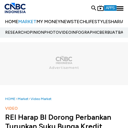
APPS
HOME
MARKET
MY MONEY
NEWS
TECH
LIFESTYLE
SHARIA
E
RESEARCH
OPINION
PHOTO
VIDEO
INFOGRAPHIC
BERBUATBAIK.
HOME
Market
Video Market
VIDEO
REI Harap BI Dorong Perbankan
Turunkan Suku Bunga Kredit