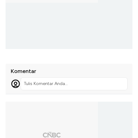
Komentar
Tulis Komentar Anda...