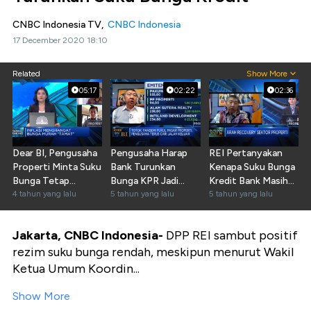
CNBC Indonesia TV,
CNBC Indonesia
17 December 2020 18:10
Related
Show More
05:17
02:22
02:36
Dear BI, Pengusaha
Pengusaha Harap
REI Pertanyakan
Properti Minta Suku
Bank Turunkan
Kenapa Suku Bunga
Bunga Tetap
Bunga KPR Jadi
Kredit Bank Masih
Rendah
4 tahun yang lalu
Single Digit
5 tahun yang lalu
Tinggi
5 tahun yang lalu
Jakarta, CNBC Indonesia-
DPP REI sambut positif
rezim suku bunga rendah, meskipun menurut Wakil
Ketua Umum Koordin...
Show More