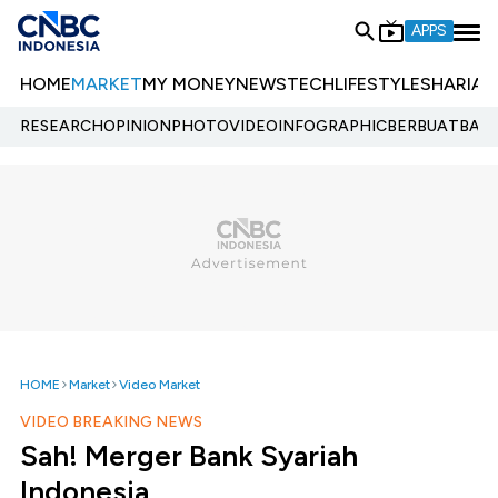
APPS
HOME
MARKET
MY MONEY
NEWS
TECH
LIFESTYLE
SHARIA
E
RESEARCH
OPINION
PHOTO
VIDEO
INFOGRAPHIC
BERBUATBAIK.
HOME
Market
Video Market
VIDEO BREAKING NEWS
Sah! Merger Bank Syariah
Indonesia