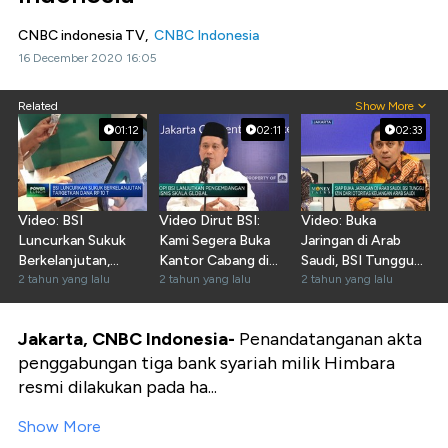
CNBC indonesia TV,
CNBC Indonesia
16 December 2020 16:05
Related
Show More
01:12
02:11
02:33
Video: BSI
Video Dirut BSI:
Video: Buka
Luncurkan Sukuk
Kami Segera Buka
Jaringan di Arab
Berkelanjutan,
Kantor Cabang di
Saudi, BSI Tunggu
Targetkan Dana Rp
2 tahun yang lalu
Jeddah
2 tahun yang lalu
Izin Otoritas
2 tahun yang lalu
10 Triliun
Keuangan
Jakarta, CNBC Indonesia-
Penandatanganan akta
penggabungan tiga bank syariah milik Himbara
resmi dilakukan pada ha...
Show More