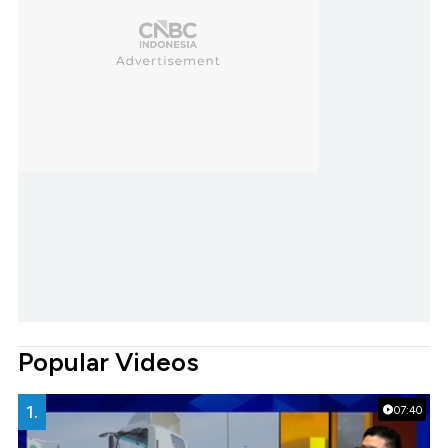
Popular Videos
1.
07:40