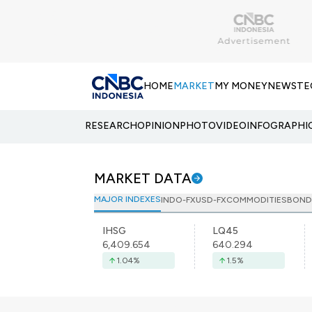
HOME
MARKET
MY MONEY
NEWS
TE
RESEARCH
OPINION
PHOTO
VIDEO
INFOGRAPHI
MARKET DATA
MAJOR INDEXES
INDO-FX
USD-FX
COMMODITIES
BOND
IHSG
LQ45
6,409.654
640.294
1.04
%
1.5
%