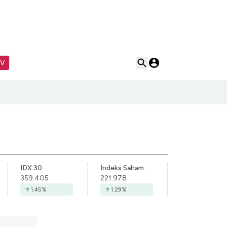
TV
IDX 30
Indeks Saham Syariah Indonesia
359.405
221.978
1.45
%
1.29
%