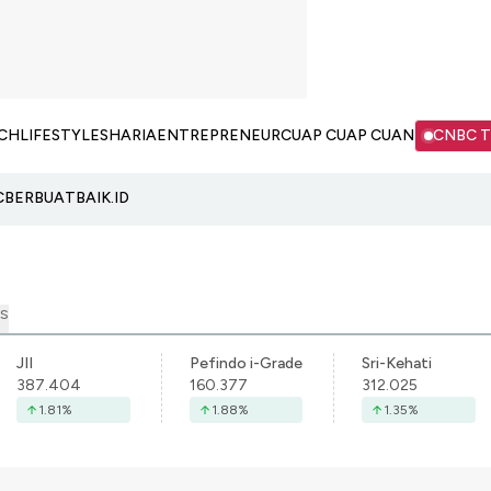
CH
LIFESTYLE
SHARIA
ENTREPRENEUR
CUAP CUAP CUAN
CNBC 
C
BERBUATBAIK.ID
S
JII
Pefindo i-Grade
Sri-Kehati
387.404
160.377
312.025
1.81
%
1.88
%
1.35
%