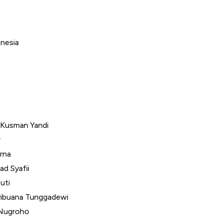
onesia
: Kusman Yandi
r
arna
ad Syafii
uti
Tribuana Tunggadewi
 Nugroho