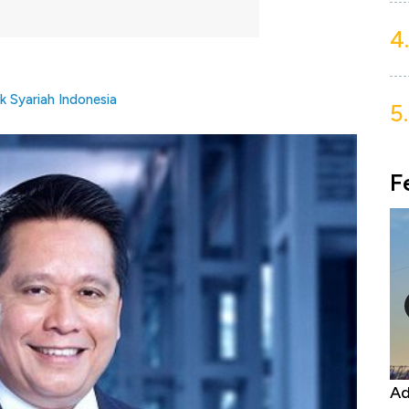
4.
 Syariah Indonesia
5.
F
Harga
Adu Panas Kinerja Emiten Minyak RI,
10