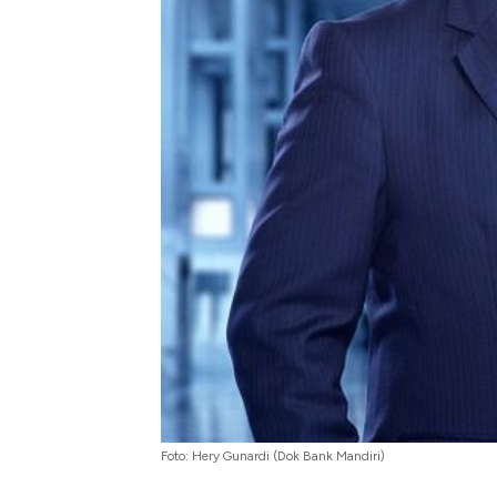
Tembaga Terbang ke Zona B
Foto: Hery Gunardi (Dok Bank Mandiri)