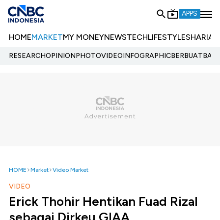
APPS
HOME
MARKET
MY MONEY
NEWS
TECH
LIFESTYLE
SHARIA
E
RESEARCH
OPINION
PHOTO
VIDEO
INFOGRAPHIC
BERBUATBAIK.
HOME
Market
Video Market
VIDEO
Erick Thohir Hentikan Fuad Rizal
sebagai Dirkeu GIAA