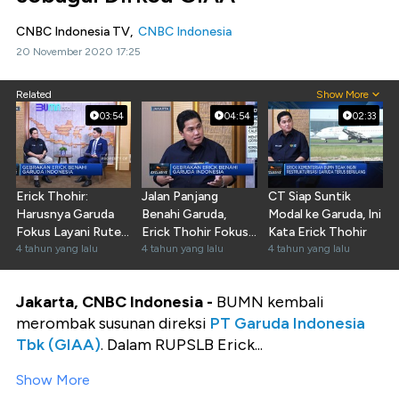
CNBC Indonesia TV,
CNBC Indonesia
20 November 2020 17:25
Related
Show More
03:54
04:54
02:33
Erick Thohir:
Jalan Panjang
CT Siap Suntik
Harusnya Garuda
Benahi Garuda,
Modal ke Garuda, Ini
Fokus Layani Rute
Erick Thohir Fokus
Kata Erick Thohir
Domestik
4 tahun yang lalu
Perbaiki Ini
4 tahun yang lalu
4 tahun yang lalu
Jakarta, CNBC Indonesia -
BUMN kembali
merombak susunan direksi
PT Garuda Indonesia
Tbk (GIAA)
. Dalam RUPSLB Erick...
Show More