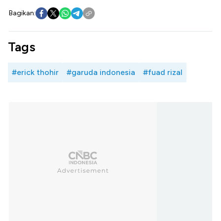
Bagikan:
Tags
#erick thohir
#garuda indonesia
#fuad rizal