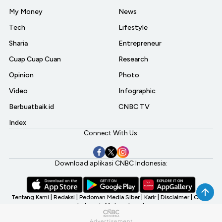
My Money
News
Tech
Lifestyle
Sharia
Entrepreneur
Cuap Cuap Cuan
Research
Opinion
Photo
Video
Infographic
Berbuatbaik.id
CNBC TV
Index
Connect With Us:
Download aplikasi CNBC Indonesia:
Tentang Kami
|
Redaksi
|
Pedoman Media Siber
|
Karir
|
Disclaimer
|
CNBC
Indonesia My Investment
©2026 CNBC Indonesia, A Transmedia Company