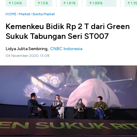
1.04
%
1.5
%
1.81
%
1.88
%
1.3
HOME
Market
Berita Market
Kemenkeu Bidik Rp 2 T dari Green
Sukuk Tabungan Seri ST007
Lidya Julita Sembiring,
CNBC Indonesia
04 November 2020 13:08