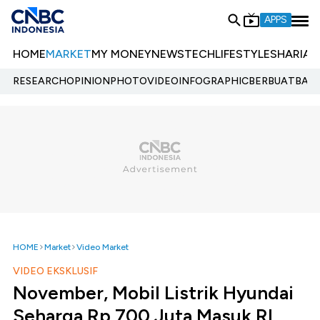
APPS
HOME
MARKET
MY MONEY
NEWS
TECH
LIFESTYLE
SHARIA
E
RESEARCH
OPINION
PHOTO
VIDEO
INFOGRAPHIC
BERBUATBAIK.
HOME
Market
Video Market
VIDEO EKSKLUSIF
November, Mobil Listrik Hyundai
Seharga Rp 700 Juta Masuk RI