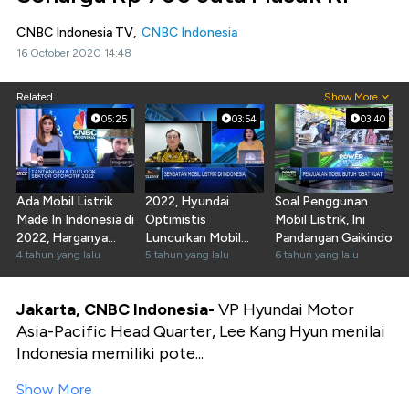
CNBC Indonesia TV,
CNBC Indonesia
16 October 2020 14:48
Related
Show More
05:25
03:54
03:40
Ada Mobil Listrik
2022, Hyundai
Soal Penggunan
Made In Indonesia di
Optimistis
Mobil Listrik, Ini
2022, Harganya
Luncurkan Mobil
Pandangan Gaikindo
Segini!
4 tahun yang lalu
Listrik Produksi RI
5 tahun yang lalu
6 tahun yang lalu
Jakarta, CNBC Indonesia-
VP Hyundai Motor
Asia-Pacific Head Quarter, Lee Kang Hyun menilai
Indonesia memiliki pote...
Show More