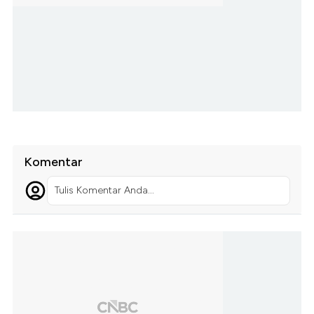
Komentar
Tulis Komentar Anda...