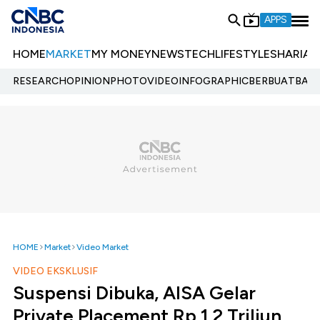
APPS
HOME
MARKET
MY MONEY
NEWS
TECH
LIFESTYLE
SHARIA
E
RESEARCH
OPINION
PHOTO
VIDEO
INFOGRAPHIC
BERBUATBAIK.
HOME
Market
Video Market
VIDEO EKSKLUSIF
Suspensi Dibuka, AISA Gelar
Private Placement Rp 1,2 Triliun