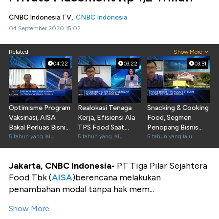
CNBC Indonesia TV,
CNBC Indonesia
04 September 2020 15:02
Related
Show More
04:22
03:22
03:51
Optimisme Program
Realokasi Tenaga
Snacking & Cooking
Vaksinasi, AISA
Kerja, Efisiensi Ala
Food, Segmen
Bakal Perluas Bisnis
TPS Food Saat
Penopang Bisnis
Snack
5 tahun yang lalu
Pandemi
5 tahun yang lalu
TPS Food
5 tahun yang lalu
Jakarta, CNBC Indonesia-
PT Tiga Pilar Sejahtera
Food Tbk (
AISA
)
berencana melakukan
penambahan modal tanpa hak mem...
Show More