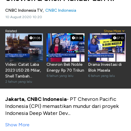
CNBC Indonesia TV,
CNBC Indonesia
10 August 2020 10:20
Related
Show More
01:08
01:06
07:13
Video: Catat Laba
Chevron Beli Noble
Drama Investasi di
2023 USD 28 Miliar,
Energy Rp 70 Triliun
Blok Masela
Shell Tambah
6 tahun yang lalu
6 tahun yang lalu
Dividen
2 tahun yang lalu
Jakarta, CNBC Indonesia
- PT Chevron Pacific
Indonesia (CPI) memastikan mundur dari proyek
Indonesia Deep Water Dev...
Show More