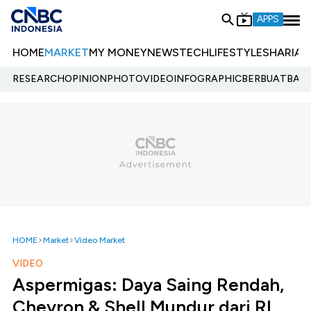
APPS
HOME
MARKET
MY MONEY
NEWS
TECH
LIFESTYLE
SHARIA
E
RESEARCH
OPINION
PHOTO
VIDEO
INFOGRAPHIC
BERBUATBAIK.
HOME
Market
Video Market
VIDEO
Aspermigas: Daya Saing Rendah,
Chevron & Shell Mundur dari RI