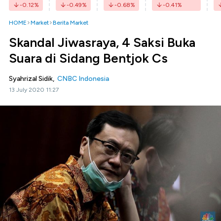
-0.12
%
-0.49
%
-0.68
%
-0.41
%
HOME
Market
Berita Market
Skandal Jiwasraya, 4 Saksi Buka
Suara di Sidang Bentjok Cs
Syahrizal Sidik,
CNBC Indonesia
13 July 2020 11:27