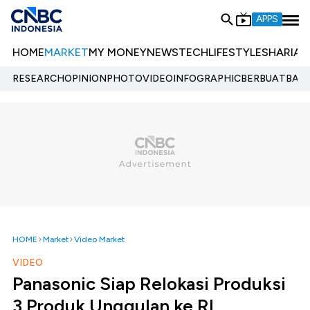
APPS
HOME
MARKET
MY MONEY
NEWS
TECH
LIFESTYLE
SHARIA
E
RESEARCH
OPINION
PHOTO
VIDEO
INFOGRAPHIC
BERBUATBAIK.
HOME
Market
Video Market
VIDEO
Panasonic Siap Relokasi Produksi
3 Produk Unggulan ke RI