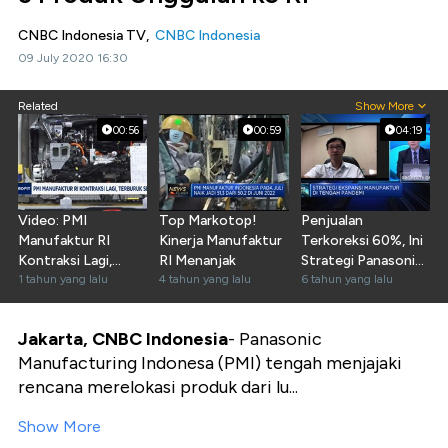
CNBC Indonesia TV,
CNBC Indonesia
09 July 2020 16:30
Related
Show More
00:56
00:59
04:19
Video: PMI
Top Markotop!
Penjualan
Manufaktur RI
Kinerja Manufaktur
Terkoreksi 60%, Ini
Kontraksi Lagi,
RI Menanjak
Strategi Panasonic
Terburuk Sejak
1 tahun yang lalu
4 tahun yang lalu
Saat Pandemi
6 tahun yang lalu
Covid-19
Jakarta, CNBC Indonesia
- Panasonic
Manufacturing Indonesa (PMI) tengah menjajaki
rencana merelokasi produk dari lu...
Show More