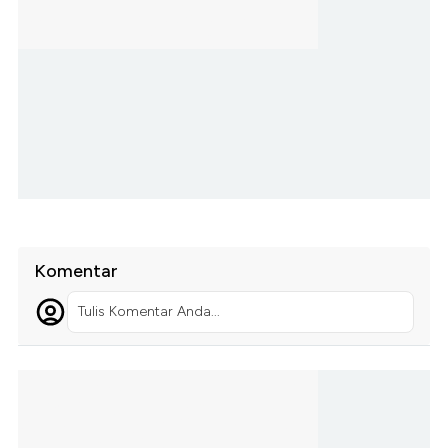
Komentar
Tulis Komentar Anda...