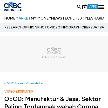
APPS
HOME
MARKET
MY MONEY
NEWS
TECH
LIFESTYLE
SHARIA
E
RESEARCH
OPINION
PHOTO
VIDEO
INFOGRAPHIC
BERBUATBAIK.
HOME
Market
Video Market
VIDEO EKSKLUSIF
OECD: Manufaktur & Jasa, Sektor
Paling Terdampak wabah Corona