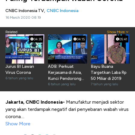
CNBC Indonesia TV,
CNBC Indonesia
16 March 2020 08:19
Related
Show More
04:35
04:15
05:41
Jurus BI Lawan
ADB: Perkuat
Bayu Buana
Virus Corona
Kerjasama di Asia,
Targetkan Laba Rp
6 tahun yang lalu
Kunci Pendorong
50 Miliar di 2019
Pariwisata
6 tahun yang lalu
7 tahun yang lalu
Jakarta, CNBC Indonesia-
Manufaktur menjadi sektor
yang akan terdampak negatif dari penyebaran wabah virus
corona....
Show More