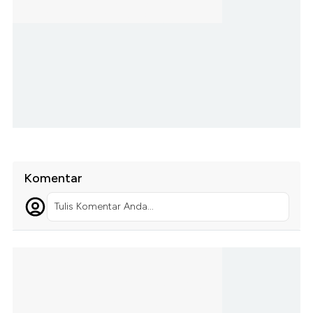
Komentar
Tulis Komentar Anda...