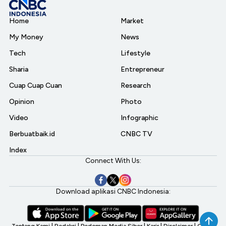
Home
Market
My Money
News
Tech
Lifestyle
Sharia
Entrepreneur
Cuap Cuap Cuan
Research
Opinion
Photo
Video
Infographic
Berbuatbaik.id
CNBC TV
Index
Connect With Us:
Download aplikasi CNBC Indonesia:
Tentang Kami
|
Redaksi
|
Pedoman Media Siber
|
Karir
|
Disclaimer
|
CNBC