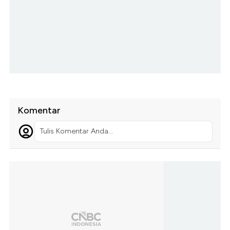
Komentar
Tulis Komentar Anda...