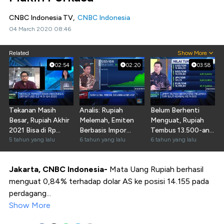
CNBC Indonesia TV,
CNBC Indonesia
04 March 2020 08:46
Related
Show More
02:54
02:20
03:58
Tekanan Masih
Analis: Rupiah
Belum Berhenti
Besar, Rupiah Akhir
Melemah, Emiten
Menguat, Rupiah
2021 Bisa di Rp
Berbasis Impor
Tembus 13.500-an
15.000/USD
5 tahun yang lalu
Makin Tertekan
6 tahun yang lalu
Per Dolar AS
6 tahun yang lalu
Jakarta, CNBC Indonesia-
Mata Uang Rupiah berhasil
menguat 0,84% terhadap dolar AS ke posisi 14.155 pada
perdagang...
Show More