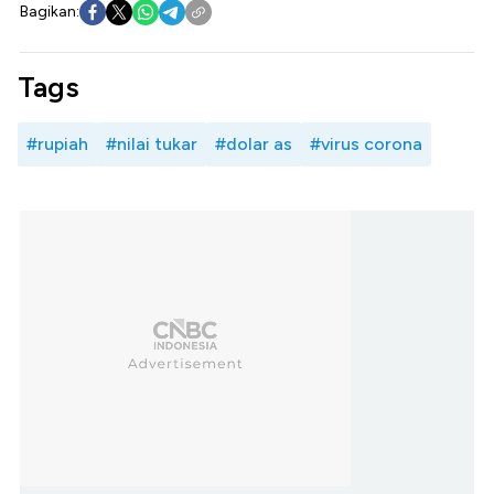
Bagikan:
Tags
#rupiah
#nilai tukar
#dolar as
#virus corona