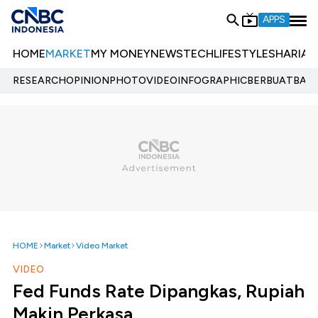
APPS
HOME
MARKET
MY MONEY
NEWS
TECH
LIFESTYLE
SHARIA
E
RESEARCH
OPINION
PHOTO
VIDEO
INFOGRAPHIC
BERBUATBAIK.
HOME
Market
Video Market
VIDEO
Fed Funds Rate Dipangkas, Rupiah
Makin Perkasa