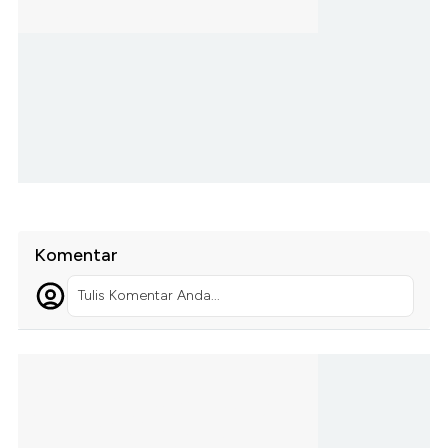
Komentar
Tulis Komentar Anda...