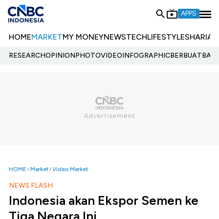
APPS
HOME
MARKET
MY MONEY
NEWS
TECH
LIFESTYLE
SHARIA
E
RESEARCH
OPINION
PHOTO
VIDEO
INFOGRAPHIC
BERBUATBAIK.
HOME
Market
Video Market
NEWS FLASH
Indonesia akan Ekspor Semen ke
Tiga Negara Ini