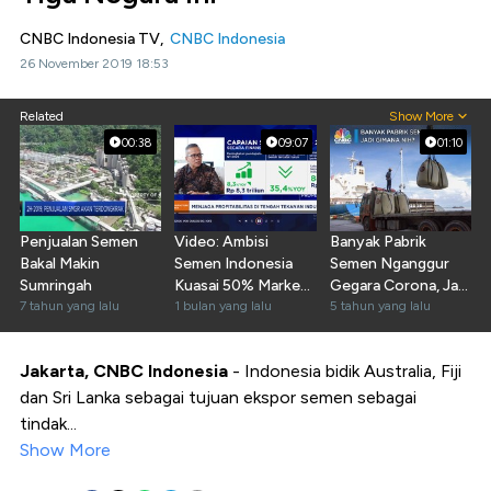
CNBC Indonesia TV,
CNBC Indonesia
26 November 2019 18:53
Related
Show More
00:38
09:07
01:10
Penjualan Semen
Video: Ambisi
Banyak Pabrik
Bakal Makin
Semen Indonesia
Semen Nganggur
Sumringah
Kuasai 50% Market
Gegara Corona, Jadi
7 tahun yang lalu
Share & Tebar
1 bulan yang lalu
Gimana Nih?
5 tahun yang lalu
Manfaat
Jakarta, CNBC Indonesia
- Indonesia bidik Australia, Fiji
dan Sri Lanka sebagai tujuan ekspor semen sebagai
tindak...
Show More