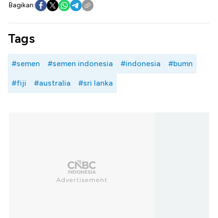
Bagikan:
Tags
#semen
#semen indonesia
#indonesia
#bumn
#fiji
#australia
#sri lanka