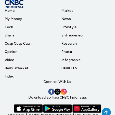
Home
Market
My Money
News
Tech
Lifestyle
Sharia
Entrepreneur
Cuap Cuap Cuan
Research
Opinion
Photo
Video
Infographic
Berbuatbaik.id
CNBC TV
Index
Connect With Us:
Download aplikasi CNBC Indonesia:
Tentang Kami
|
Redaksi
|
Pedoman Media Siber
|
Karir
|
Disclaimer
|
CNBC