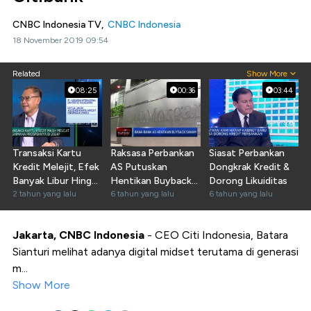
CNBC Indonesia TV,
CNBC Indonesia
18 November 2019 09:54
Related
Show More
08:25
00:36
03:44
Transaksi Kartu
Raksasa Perbankan
Siasat Perbankan
Kredit Melejit, Efek
AS Putuskan
Dongkrak Kredit &
Banyak Libur Hingga
Hentikan Buyback
Dorong Likuiditas
Banjir Promo?
2 tahun yang lalu
Saham
6 tahun yang lalu
6 tahun yang lalu
Jakarta, CNBC Indonesia
- CEO Citi Indonesia, Batara
Sianturi melihat adanya digital midset terutama di generasi
m...
Show More