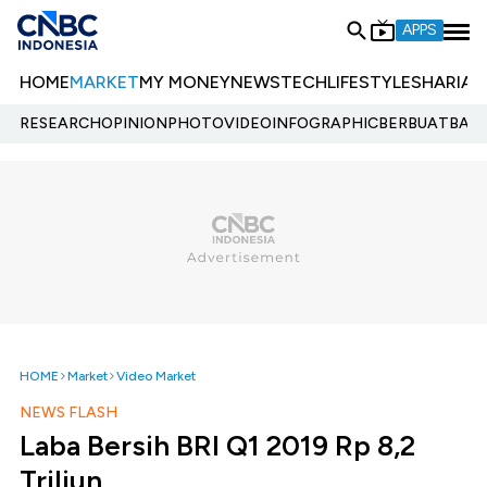
APPS
HOME
MARKET
MY MONEY
NEWS
TECH
LIFESTYLE
SHARIA
E
RESEARCH
OPINION
PHOTO
VIDEO
INFOGRAPHIC
BERBUATBAIK.
HOME
Market
Video Market
NEWS FLASH
Laba Bersih BRI Q1 2019 Rp 8,2
Triliun