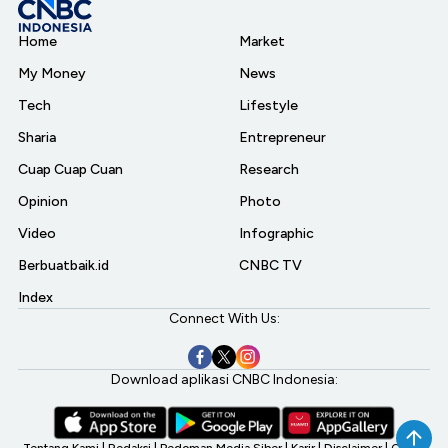
Home
Market
My Money
News
Tech
Lifestyle
Sharia
Entrepreneur
Cuap Cuap Cuan
Research
Opinion
Photo
Video
Infographic
Berbuatbaik.id
CNBC TV
Index
Connect With Us:
Download aplikasi CNBC Indonesia:
Tentang Kami
|
Redaksi
|
Pedoman Media Siber
|
Karir
|
Disclaimer
|
CNBC