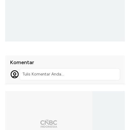
Komentar
Tulis Komentar Anda...