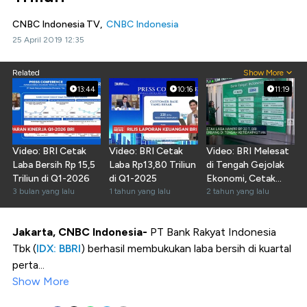
CNBC Indonesia TV,
CNBC Indonesia
25 April 2019 12:35
Related
Show More
13:44
10:16
11:19
Video: BRI Cetak
Video: BRI Cetak
Video: BRI Melesat
Laba Bersih Rp 15,5
Laba Rp13,80 Triliun
di Tengah Gejolak
Triliun di Q1-2026
di Q1-2025
Ekonomi, Cetak
3 bulan yang lalu
1 tahun yang lalu
Laba Hampir Rp30 T
2 tahun yang lalu
Jakarta, CNBC Indonesia-
PT Bank Rakyat Indonesia
Tbk (
IDX: BBRI
) berhasil membukukan laba bersih di kuartal
perta...
Show More