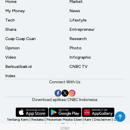
Home
Market
My Money
News
Tech
Lifestyle
Sharia
Entrepreneur
Cuap Cuap Cuan
Research
Opinion
Photo
Video
Infographic
Berbuatbaik.id
CNBC TV
Index
Connect With Us:
Download aplikasi CNBC Indonesia:
Tentang Kami
|
Redaksi
|
Pedoman Media Siber
|
Karir
|
Disclaimer
|
CNBC
Indonesia My Investment
©2026 CNBC Indonesia, A Transmedia Company