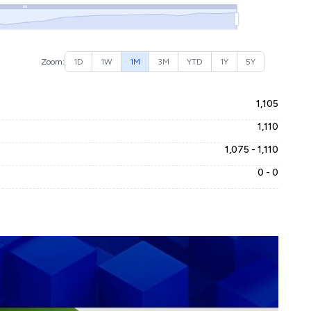
Zoom:
1D
1W
1M
3M
YTD
1Y
5Y
1,105
1,110
1,075 - 1,110
0 - 0