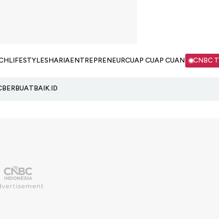
CH
LIFESTYLE
SHARIA
ENTREPRENEUR
CUAP CUAP CUAN
CNBC 
C
BERBUATBAIK.ID