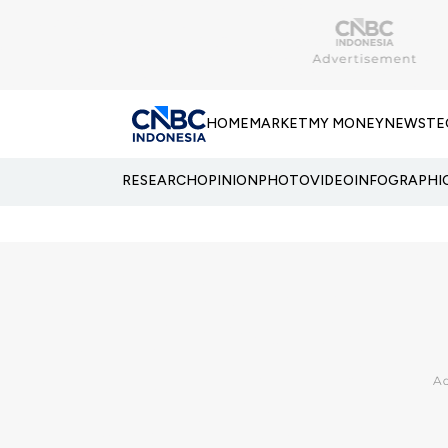
HOME
MARKET
MY MONEY
NEWS
TE
RESEARCH
OPINION
PHOTO
VIDEO
INFOGRAPHI