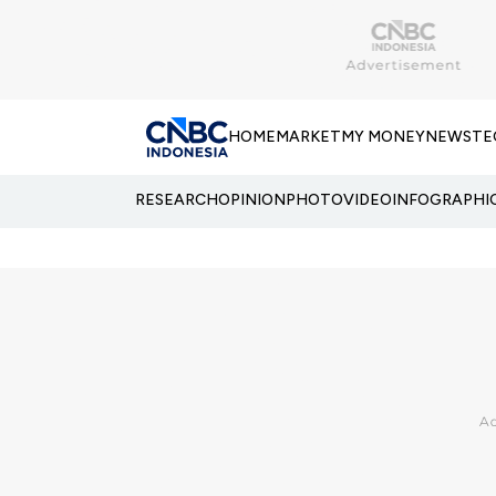
HOME
MARKET
MY MONEY
NEWS
TE
RESEARCH
OPINION
PHOTO
VIDEO
INFOGRAPHI