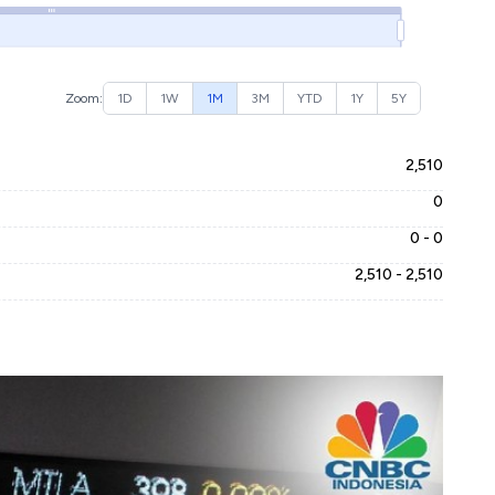
Zoom:
1D
1W
1M
3M
YTD
1Y
5Y
2,510
0
0 - 0
2,510 - 2,510