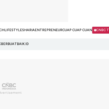
CH
LIFESTYLE
SHARIA
ENTREPRENEUR
CUAP CUAP CUAN
CNBC 
C
BERBUATBAIK.ID