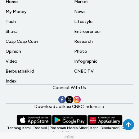
Home
Market
My Money
News
Tech
Lifestyle
Sharia
Entrepreneur
Cuap Cuap Cuan
Research
Opinion
Photo
Video
Infographic
Berbuatbaik.id
CNBC TV
Index
Connect With Us:
Download aplikasi CNBC Indonesia:
Tentang Kami
|
Redaksi
|
Pedoman Media Siber
|
Karir
|
Disclaimer
|
CNBC
Indonesia My Investment
©2026 CNBC Indonesia, A Transmedia Company