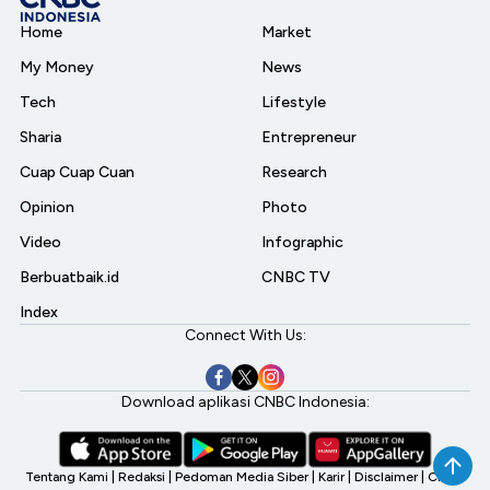
Home
Market
My Money
News
Tech
Lifestyle
Sharia
Entrepreneur
Cuap Cuap Cuan
Research
Opinion
Photo
Video
Infographic
Berbuatbaik.id
CNBC TV
Index
Connect With Us:
Download aplikasi CNBC Indonesia:
Tentang Kami
|
Redaksi
|
Pedoman Media Siber
|
Karir
|
Disclaimer
|
CNBC