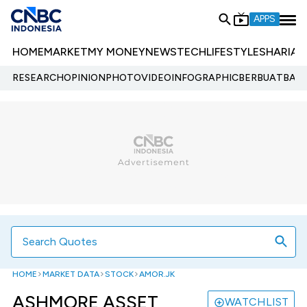
APPS
HOME
MARKET
MY MONEY
NEWS
TECH
LIFESTYLE
SHARIA
E
RESEARCH
OPINION
PHOTO
VIDEO
INFOGRAPHIC
BERBUATBAIK.
Searc
HOME
MARKET DATA
STOCK
AMOR.JK
ASHMORE ASSET
WATCHLIST