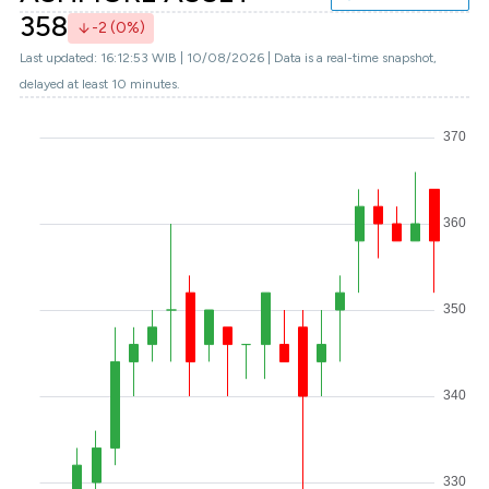
358
-2 (0%)
Last updated: 16:12:53 WIB | 10/08/2026 | Data is a real-time snapshot,
delayed at least 10 minutes.