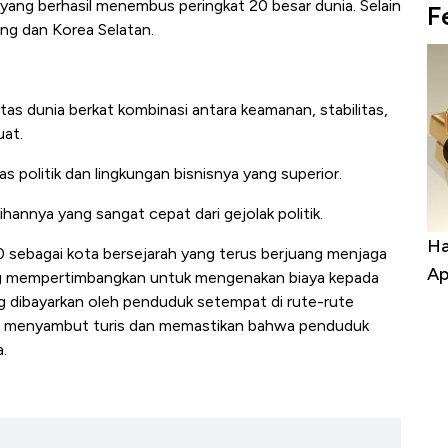
 yang berhasil menembus peringkat 20 besar dunia. Selain
F
pang dan Korea Selatan.
tas dunia berkat kombinasi antara keamanan, stabilitas,
uat.
itas politik dan lingkungan bisnisnya yang superior.
ihannya yang sangat cepat dari gejolak politik.
uasai
Harga Batu Bara Bangkit, Ada Kabar
Ha
20 sebagai kota bersejarah yang terus berjuang menjaga
ng-Airbus?
Baik Buat Pengusaha RI
Ap
ng mempertimbangkan untuk mengenakan biaya kepada
ang dibayarkan oleh penduduk setempat di rute-rute
a menyambut turis dan memastikan bahwa penduduk
.