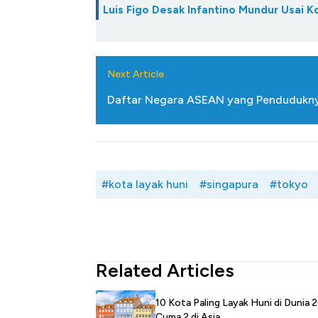
Luis Figo Desak Infantino Mundur Usai K
Next Article
Daftar Negara ASEAN yang Pendudukny
#kota layak huni
#singapura
#tokyo
Related Articles
10 Kota Paling Layak Huni di Dunia 
Cuma 2 di Asia