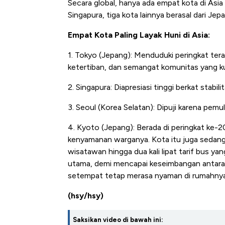
Secara global, hanya ada empat kota di Asia
Singapura, tiga kota lainnya berasal dari Je
Empat Kota Paling Layak Huni di Asia:
1. Tokyo (Jepang): Menduduki peringkat tera
ketertiban, dan semangat komunitas yang k
2. Singapura: Diapresiasi tinggi berkat stabil
3. Seoul (Korea Selatan): Dipuji karena pemul
Ini Kekuatan Uang Embraer K
4. Kyoto (Jepang): Berada di peringkat ke-
Langit Dunia, Pembunuh Boei
kenyamanan warganya. Kota itu juga seda
wisatawan hingga dua kali lipat tarif bus y
utama, demi mencapai keseimbangan antar
setempat tetap merasa nyaman di rumahnya
(hsy/hsy)
Saksikan video di bawah ini: