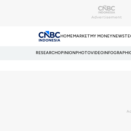
HOME
MARKET
MY MONEY
NEWS
TE
RESEARCH
OPINION
PHOTO
VIDEO
INFOGRAPHI