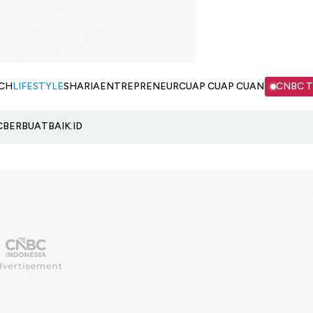
CH
LIFESTYLE
SHARIA
ENTREPRENEUR
CUAP CUAP CUAN
CNBC 
C
BERBUATBAIK.ID