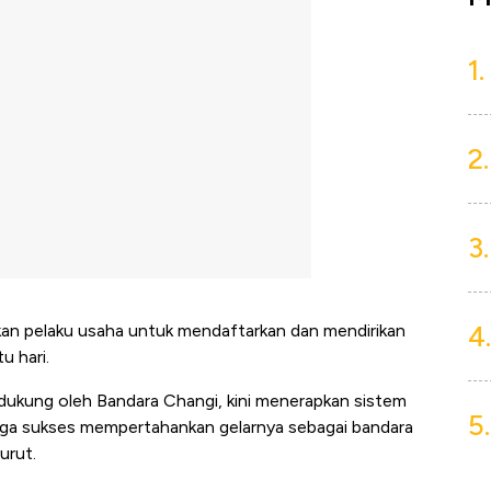
1.
2.
3.
4.
kan pelaku usaha untuk mendaftarkan dan mendirikan
u hari.
 didukung oleh Bandara Changi, kini menerapkan sistem
5.
juga sukses mempertahankan gelarnya sebagai bandara
urut.