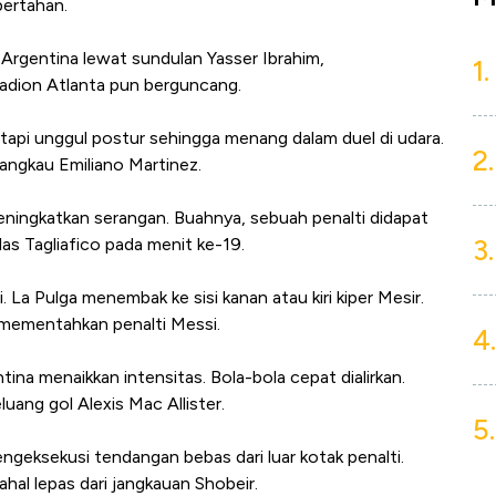
bertahan.
rgentina lewat sundulan Yasser Ibrahim,
1.
tadion Atlanta pun berguncang.
etapi unggul postur sehingga menang dalam duel di udara.
2.
jangkau Emiliano Martinez.
ningkatkan serangan. Buahnya, sebuah penalti didapat
3.
s Tagliafico pada menit ke-19.
. La Pulga menembak ke sisi kanan atau kiri kiper Mesir.
mementahkan penalti Messi.
4.
ina menaikkan intensitas. Bola-bola cepat dialirkan.
ang gol Alexis Mac Allister.
5.
ngeksekusi tendangan bebas dari luar kotak penalti.
al lepas dari jangkauan Shobeir.