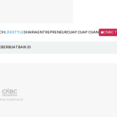
CH
LIFESTYLE
SHARIA
ENTREPRENEUR
CUAP CUAP CUAN
CNBC 
C
BERBUATBAIK.ID