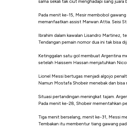
sama sekali tak ciut menghadapi sang juara 
Pada menit ke-15, Mesir membobol gawang A
memanfaatkan assist Marwan Attia. Seisi S
Ibrahim dalam kawalan Lisandro Martinez, t
Tendangan pemain nomor dua ini tak bisa di
Ketinggalan satu gol membuat Argentina me
setelah Haissem Hassan menjatuhkan Nicola
Lionel Messi bertugas menjadi algojo penalti
Namun Mostafa Shobeir menebak dan bisa 
Situasi pertandingan meningkat tajam. Argent
Pada menit ke-28, Shobeir mementahkan pelu
Tiga menit berselang, menit ke-31, Messi me
Tembakan itu membentur tiang gawang padah