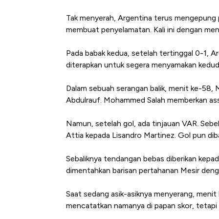
Tak menyerah, Argentina terus mengepung p
membuat penyelamatan. Kali ini dengan meni
Pada babak kedua, setelah tertinggal 0-1, A
diterapkan untuk segera menyamakan kedud
Dalam sebuah serangan balik, menit ke-58, 
Abdulrauf. Mohammed Salah memberkan assist
Kongo Tutup Keran Ekspor, 
Namun, setelah gol, ada tinjauan VAR. Sebe
Tembaga Terbang ke Zona B
Attia kepada Lisandro Martinez. Gol pun dib
Sebaliknya tendangan bebas diberikan kepad
dimentahkan barisan pertahanan Mesir denga
Saat sedang asik-asiknya menyerang, menit k
mencatatkan namanya di papan skor, tetapi ka