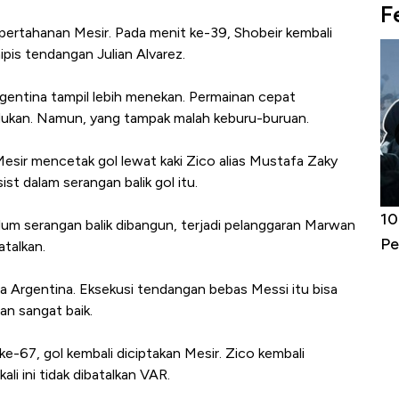
F
ertahanan Mesir. Pada menit ke-39, Shobeir kembali
pis tendangan Julian Alvarez.
rgentina tampil lebih menekan. Permainan cepat
ukan. Namun, yang tampak malah keburu-buruan.
Mesir mencetak gol lewat kaki Zico alias Mustafa Zaky
 dalam serangan balik gol itu.
Harga
Adu Panas Kinerja Emiten Minyak RI,
10
lum serangan balik dibangun, terjadi pelanggaran Marwan
erbahaya
Mana yang Cuannya Paling Menyala?
Pe
atalkan.
a Argentina. Eksekusi tendangan bebas Messi itu bisa
n sangat baik.
e-67, gol kembali diciptakan Mesir. Zico kembali
li ini tidak dibatalkan VAR.