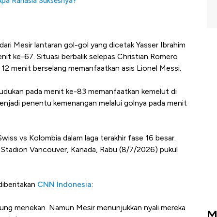
Apa Rahasia Suksesnya?
 dari Mesir lantaran gol-gol yang dicetak Yasser Ibrahim
it ke-67. Situasi berbalik selepas Christian Romero
r 12 menit berselang memanfaatkan asis Lionel Messi.
udukan pada menit ke-83 memanfaatkan kemelut di
enjadi penentu kemenangan melalui golnya pada menit
iss vs Kolombia dalam laga terakhir fase 16 besar.
di Stadion Vancouver, Kanada, Rabu (8/7/2026) pukul
diberitakan
CNN Indonesia
:
angsung menekan. Namun Mesir menunjukkan nyali mereka
M