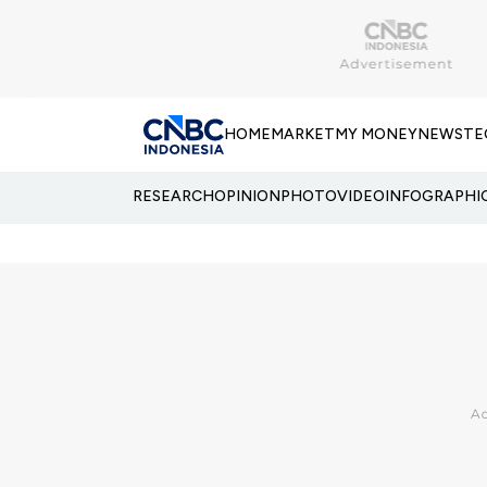
HOME
MARKET
MY MONEY
NEWS
TE
RESEARCH
OPINION
PHOTO
VIDEO
INFOGRAPHI