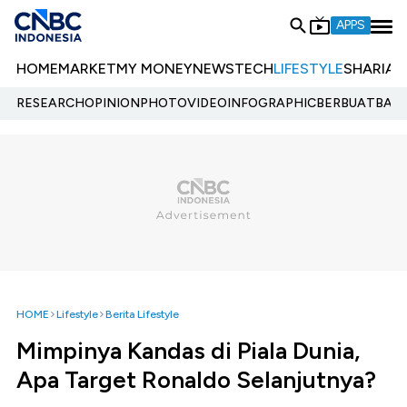
APPS
HOME
MARKET
MY MONEY
NEWS
TECH
LIFESTYLE
SHARIA
E
RESEARCH
OPINION
PHOTO
VIDEO
INFOGRAPHIC
BERBUATBAIK.
HOME
Lifestyle
Berita Lifestyle
Mimpinya Kandas di Piala Dunia,
Apa Target Ronaldo Selanjutnya?