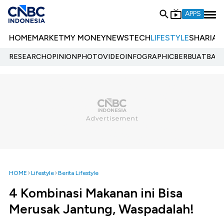
APPS
HOME
MARKET
MY MONEY
NEWS
TECH
LIFESTYLE
SHARIA
E
RESEARCH
OPINION
PHOTO
VIDEO
INFOGRAPHIC
BERBUATBAIK.
HOME
Lifestyle
Berita Lifestyle
4 Kombinasi Makanan ini Bisa
Merusak Jantung, Waspadalah!