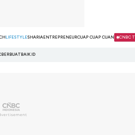
CH
LIFESTYLE
SHARIA
ENTREPRENEUR
CUAP CUAP CUAN
CNBC 
C
BERBUATBAIK.ID