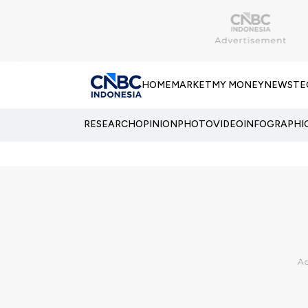
HOME
MARKET
MY MONEY
NEWS
TE
RESEARCH
OPINION
PHOTO
VIDEO
INFOGRAPHI