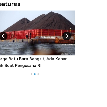
eatures
rga Emas Jatuh Usai Terbang 3 Hari,
a yang Sebenarnya Terjadi?