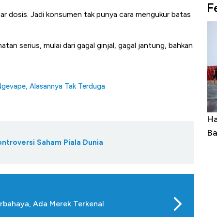
F
ndar dosis. Jadi konsumen tak punya cara mengukur batas
n serius, mulai dari gagal ginjal, gagal jantung, bahkan
gevape, Alasannya Tak Terduga
uasai
Harga Batu Bara Bangkit, Ada Kabar
Ha
ng-Airbus?
Baik Buat Pengusaha RI
Ap
ontroversi Saham Piala Dunia
erbahaya, Ada Merek Terkenal