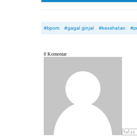
#bpom
#gagal ginjal
#kesehatan
#p