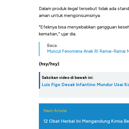
Dalam produk ilegal tersebut tidak ada sta
aman untuk mengonsumsinya.
"Efeknya bisa menyebabkan gangguan kesehata
kematian," ujar dia.
Baca:
Muncul Fenomena Anak RI Ramai-Ramai N
(hsy/hsy)
Ini Kekuatan Uang Embraer K
Saksikan video di bawah ini:
Langit Dunia, Pembunuh Boei
Luis Figo Desak Infantino Mundur Usai K
Next Article
12 Obat Herbal Ini Mengandung Kimia B