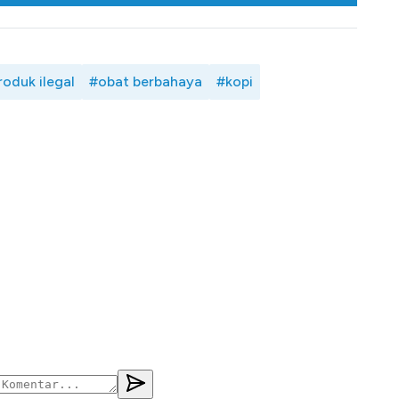
roduk ilegal
#obat berbahaya
#kopi