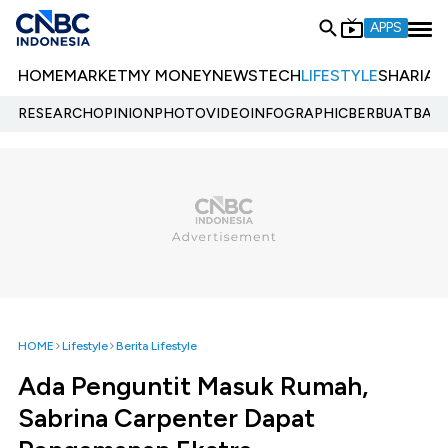
APPS
HOME
MARKET
MY MONEY
NEWS
TECH
LIFESTYLE
SHARIA
E
RESEARCH
OPINION
PHOTO
VIDEO
INFOGRAPHIC
BERBUATBAIK.
HOME
Lifestyle
Berita Lifestyle
Ada Penguntit Masuk Rumah,
Sabrina Carpenter Dapat