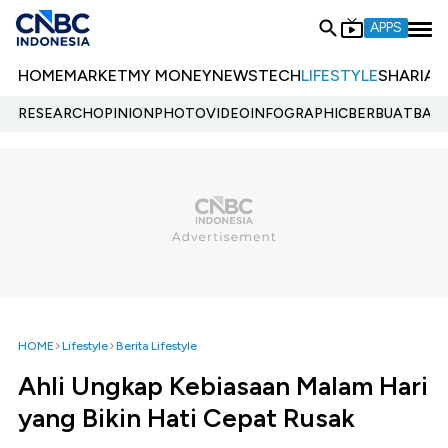
APPS
HOME
MARKET
MY MONEY
NEWS
TECH
LIFESTYLE
SHARIA
E
RESEARCH
OPINION
PHOTO
VIDEO
INFOGRAPHIC
BERBUATBAIK.
HOME
Lifestyle
Berita Lifestyle
Ahli Ungkap Kebiasaan Malam Hari
yang Bikin Hati Cepat Rusak