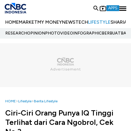
APPS
HOME
MARKET
MY MONEY
NEWS
TECH
LIFESTYLE
SHARIA
E
RESEARCH
OPINION
PHOTO
VIDEO
INFOGRAPHIC
BERBUATBAIK.
HOME
Lifestyle
Berita Lifestyle
Ciri-Ciri Orang Punya IQ Tinggi
Terlihat dari Cara Ngobrol, Cek