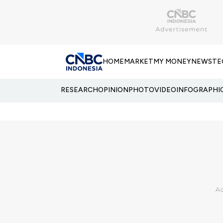
HOME
MARKET
MY MONEY
NEWS
TE
RESEARCH
OPINION
PHOTO
VIDEO
INFOGRAPHI