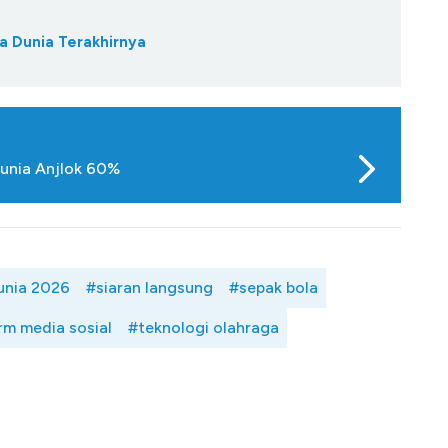
a Dunia Terakhirnya
Dunia Anjlok 60%
unia 2026
#siaran langsung
#sepak bola
rm media sosial
#teknologi olahraga