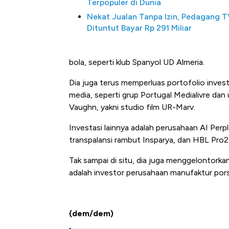
Terpopuler di Dunia
Nekat Jualan Tanpa Izin, Pedagang 
Dituntut Bayar Rp 291 Miliar
bola, seperti klub Spanyol UD Almeria.
Dia juga terus memperluas portofolio investa
media, seperti grup Portugal Medialivre da
Vaughn, yakni studio film UR-Marv.
Ini Kekuatan Uang Embraer K
Investasi lainnya adalah perusahaan AI Perpl
Langit Dunia, Pembunuh Boei
transpalansi rambut Insparya, dan HBL Pro
Tak sampai di situ, dia juga menggelontorka
adalah investor perusahaan manufaktur porse
(dem/dem)