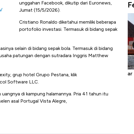
F
unggahan Facebook, dikutip dari Euronews,
TV
Jumat (15/5/2026).
Cristiano Ronaldo diketahui memiliki beberapa
portofolio investasi. Termasuk di bidang sepak
sinya selain di bidang sepak bola. Termasuk di bidang
n usaha patungan dengan sutradara Inggris Matthew
uasai
Harga Batu Bara Bangkit, Ada Kabar
Ha
exity, grup hotel Grupo Pestana, klik
ng-Airbus?
Baik Buat Pengusaha RI
Ap
2col Software LLC.
n uangnya di kampung halamannya. Pria 41 tahun itu
len asal Portugal Vista Alegre,