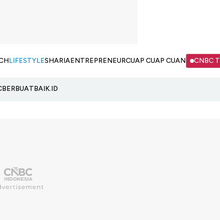
CH
LIFESTYLE
SHARIA
ENTREPRENEUR
CUAP CUAP CUAN
CNBC 
C
BERBUATBAIK.ID