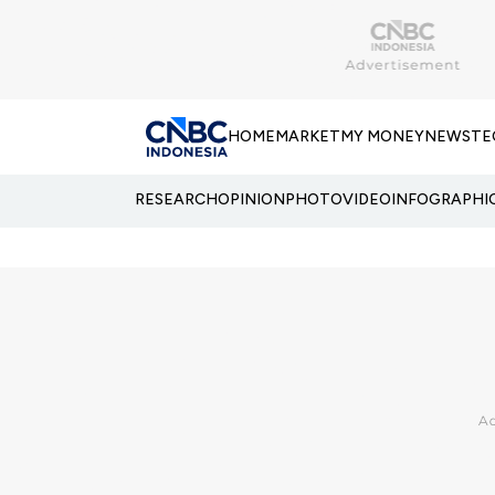
HOME
MARKET
MY MONEY
NEWS
TE
RESEARCH
OPINION
PHOTO
VIDEO
INFOGRAPHI