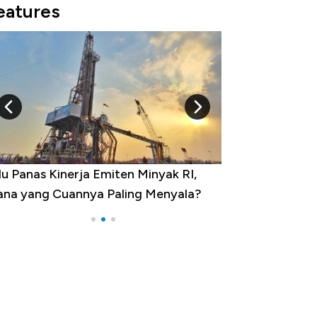
eatures
u Panas Kinerja Emiten Minyak RI,
10 Provinsi den
na yang Cuannya Paling Menyala?
Pengangguran Te