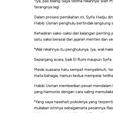
"Iya, pas bilang 'saya terima nikahnya' wah M
terangnya lagi.
Dalam prosesi pernikahan ini, Syifa Hadju din
Habib Usman penghulu bertindak langsung se
Kehadiran saksi-saksi dari kalangan pentin
satu saksi berasal dari jajaran menteri dan
"Wali nikahnya itu penghulunya. Iya, wali hak
Sepanjang acara, baik El Rumi maupun Syif
Meski suasana haru sempat menyelimuti, te
mata bahagia, namun kedua mempelai terlih
Habib Usman memberikan pesan mendalam 
yang harmonis dengan cara saling memuliaka
"Yang saya nasehati pokoknya yang terpenting 
muliakan istrinya sebagaimana pesannya Rasulu