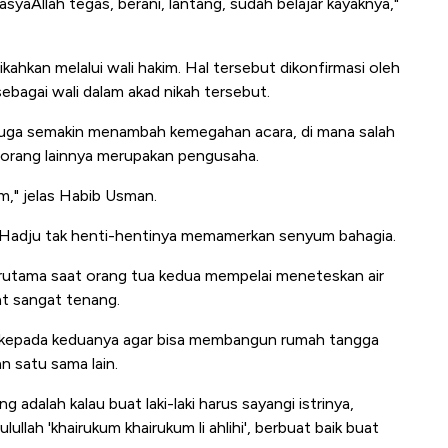
asyaAllah tegas, berani, lantang, sudah belajar kayaknya,"
ikahkan melalui wali hakim. Hal tersebut dikonfirmasi oleh
bagai wali dalam akad nikah tersebut.
g juga semakin menambah kemegahan acara, di mana salah
 seorang lainnya merupakan pengusaha.
im," jelas Habib Usman.
a Hadju tak henti-hentinya memamerkan senyum bahagia.
rutama saat orang tua kedua mempelai meneteskan air
at sangat tenang.
kepada keduanya agar bisa membangun rumah tangga
n satu sama lain.
adalah kalau buat laki-laki harus sayangi istrinya,
llah 'khairukum khairukum li ahlihi', berbuat baik buat