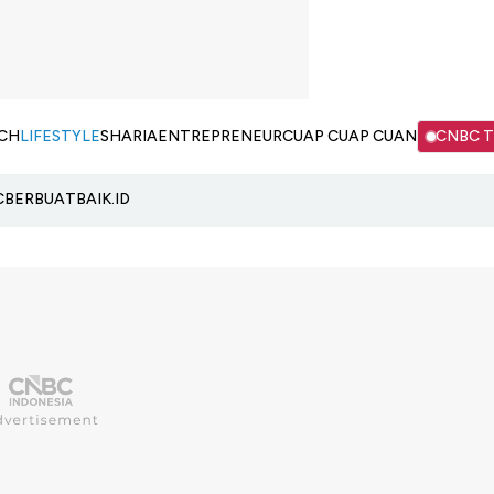
CH
LIFESTYLE
SHARIA
ENTREPRENEUR
CUAP CUAP CUAN
CNBC 
C
BERBUATBAIK.ID