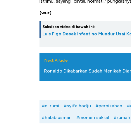
istrimu, sayangi, cintai, hormati," pungkasnya
(wur)
Saksikan video di bawah ini:
Luis Figo Desak Infantino Mundur Usai K
Next Article
Ronaldo Dikabarkan Sudah Menikah Diam
#el rumi
#syifa hadju
#pernikahan
#
#habib usman
#momen sakral
#rumah