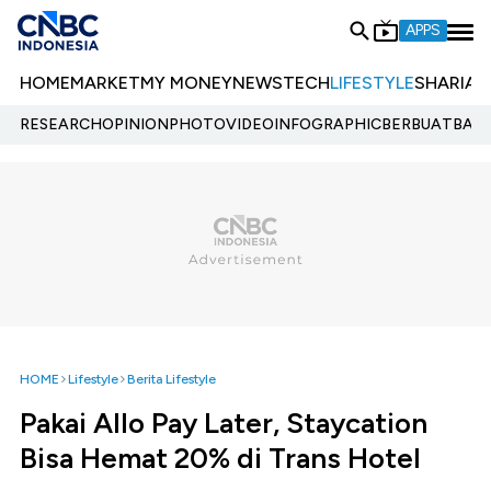
APPS
HOME
MARKET
MY MONEY
NEWS
TECH
LIFESTYLE
SHARIA
E
RESEARCH
OPINION
PHOTO
VIDEO
INFOGRAPHIC
BERBUATBAIK.
HOME
Lifestyle
Berita Lifestyle
Pakai Allo Pay Later, Staycation
Bisa Hemat 20% di Trans Hotel