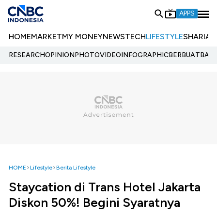
APPS
HOME
MARKET
MY MONEY
NEWS
TECH
LIFESTYLE
SHARIA
E
RESEARCH
OPINION
PHOTO
VIDEO
INFOGRAPHIC
BERBUATBAIK.
HOME
Lifestyle
Berita Lifestyle
Staycation di Trans Hotel Jakarta
Diskon 50%! Begini Syaratnya