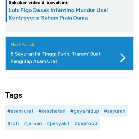
Saksikan video di bawah ini:
Luis Figo Desak Infantino Mundur Usai
Kontroversi Saham Piala Dunia
Next Article
6 Sayuran Ini Tinggi Purin, 'Haram' Buat
Pengidap Asam Urat
Tags
#asam urat
#kesehatan
#gaya hidup
#sayuran
#roti
#jeroan
#penyakit
#seafood