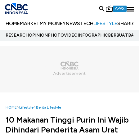
APPS
HOME
MARKET
MY MONEY
NEWS
TECH
LIFESTYLE
SHARIA
E
RESEARCH
OPINION
PHOTO
VIDEO
INFOGRAPHIC
BERBUATBAIK.
HOME
Lifestyle
Berita Lifestyle
10 Makanan Tinggi Purin Ini Wajib
Dihindari Penderita Asam Urat