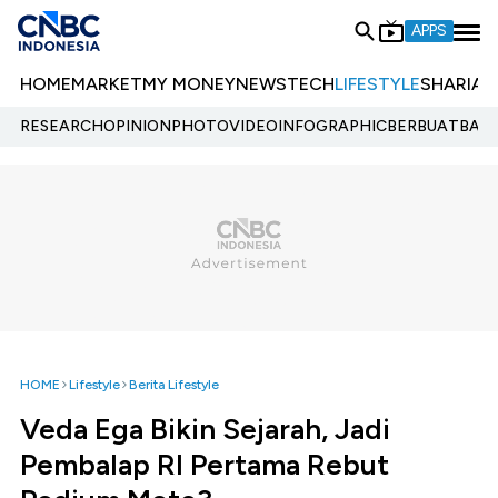
APPS
HOME
MARKET
MY MONEY
NEWS
TECH
LIFESTYLE
SHARIA
E
RESEARCH
OPINION
PHOTO
VIDEO
INFOGRAPHIC
BERBUATBAIK.
HOME
Lifestyle
Berita Lifestyle
Veda Ega Bikin Sejarah, Jadi
Pembalap RI Pertama Rebut