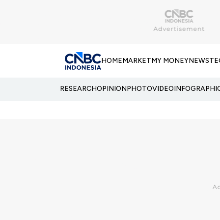
HOME
MARKET
MY MONEY
NEWS
TE
RESEARCH
OPINION
PHOTO
VIDEO
INFOGRAPHI