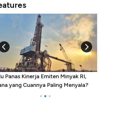
eatures
u Panas Kinerja Emiten Minyak RI,
10 Provinsi den
na yang Cuannya Paling Menyala?
Pengangguran Te