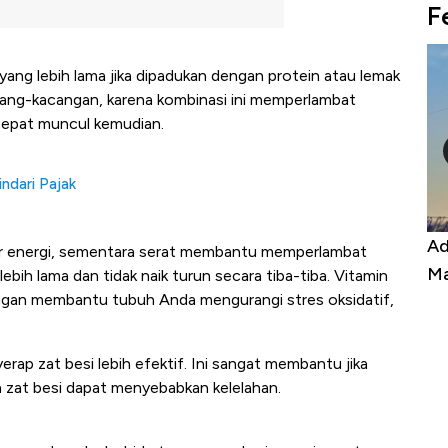
F
g lebih lama jika dipadukan dengan protein atau lemak
acang-kacangan, karena kombinasi ini memperlambat
cepat muncul kemudian.
ndari Pajak
Kongo Tutup Keran Ekspor, Harga
Ad
ber energi, sementara serat membantu memperlambat
Tembaga Terbang ke Zona Berbahaya
Ma
bih lama dan tidak naik turun secara tiba-tiba. Vitamin
ngan membantu tubuh Anda mengurangi stres oksidatif,
p zat besi lebih efektif. Ini sangat membantu jika
n zat besi dapat menyebabkan kelelahan.