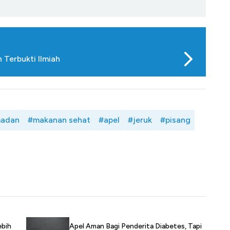
Terbukti Ilmiah
madan
#makanan sehat
#apel
#jeruk
#pisang
Apel Aman Bagi Penderita Diabetes, Tapi
ebih