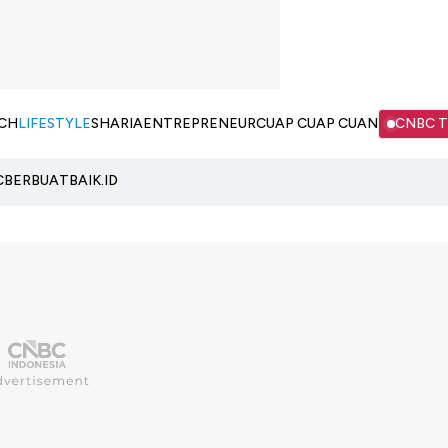
CH
LIFESTYLE
SHARIA
ENTREPRENEUR
CUAP CUAP CUAN
CNBC 
C
BERBUATBAIK.ID