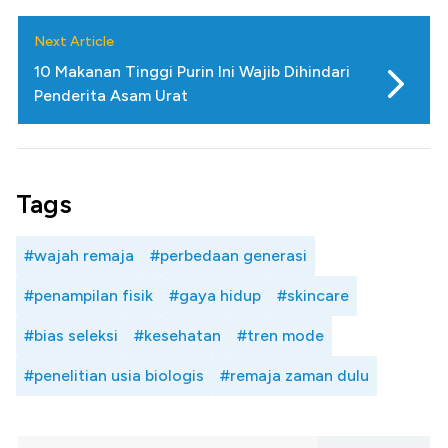
Next Article
10 Makanan Tinggi Purin Ini Wajib Dihindari
Penderita Asam Urat
Tags
#wajah remaja
#perbedaan generasi
#penampilan fisik
#gaya hidup
#skincare
#bias seleksi
#kesehatan
#tren mode
#penelitian usia biologis
#remaja zaman dulu