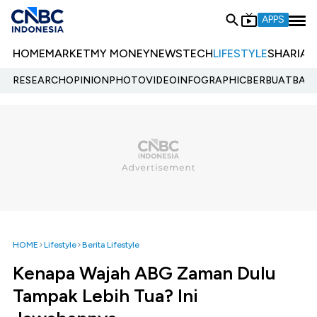
APPS
HOME
MARKET
MY MONEY
NEWS
TECH
LIFESTYLE
SHARIA
E
RESEARCH
OPINION
PHOTO
VIDEO
INFOGRAPHIC
BERBUATBAIK.
HOME
Lifestyle
Berita Lifestyle
Kenapa Wajah ABG Zaman Dulu
Tampak Lebih Tua? Ini