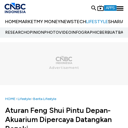
APPS
HOME
MARKET
MY MONEY
NEWS
TECH
LIFESTYLE
SHARIA
E
RESEARCH
OPINION
PHOTO
VIDEO
INFOGRAPHIC
BERBUATBAIK.
HOME
Lifestyle
Berita Lifestyle
Aturan Feng Shui Pintu Depan-
Akuarium Dipercaya Datangkan